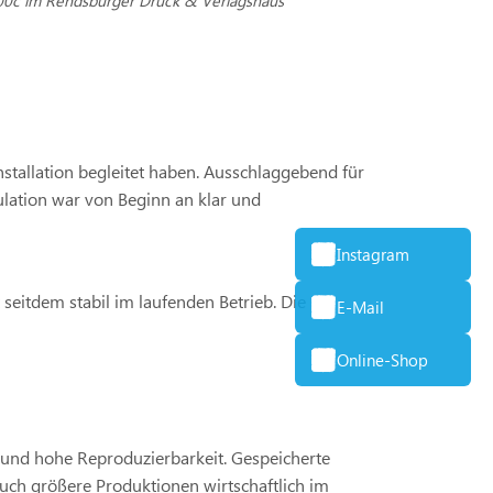
00c im Rendsburger Druck & Verlagshaus
stallation begleitet haben. Ausschlaggebend für
ulation war von Beginn an klar und
Instagram
seitdem stabil im laufenden Betrieb. Die
E-Mail
Online-Shop
t und hohe Reproduzierbarkeit. Gespeicherte
uch größere Produktionen wirtschaftlich im