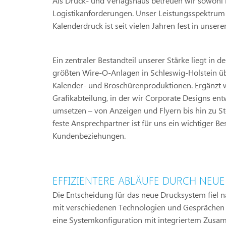
Als Druck- und Verlagshaus betreuen wir sowohl
Logistikanforderungen. Unser Leistungsspektrum 
Kalenderdruck ist seit vielen Jahren fest in unser
Ein zentraler Bestandteil unserer Stärke liegt in d
größten Wire-O-Anlagen in Schleswig-Holstein ü
Kalender- und Broschürenproduktionen. Ergänzt w
Grafikabteilung, in der wir Corporate Designs en
umsetzen – von Anzeigen und Flyern bis hin zu S
feste Ansprechpartner ist für uns ein wichtiger Bes
Kundenbeziehungen.
EFFIZIENTERE ABLÄUFE DURCH NEUE
Die Entscheidung für das neue Drucksystem fiel 
mit verschiedenen Technologien und Gesprächen a
eine Systemkonfiguration mit integriertem Zusa