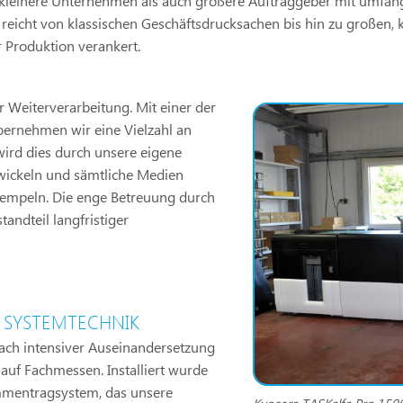
 kleinere Unternehmen als auch größere Auftraggeber mit umfan
reicht von klassischen Geschäftsdrucksachen bis hin zu großen,
er Produktion verankert.
er Weiterverarbeitung. Mit einer der
bernehmen wir eine Vielzahl an
ird dies durch unsere eigene
twickeln und sämtliche Medien
tempeln. Die enge Betreuung durch
tandteil langfristiger
 SYSTEMTECHNIK
nach intensiver Auseinandersetzung
uf Fachmessen. Installiert wurde
mmentragsystem, das unsere