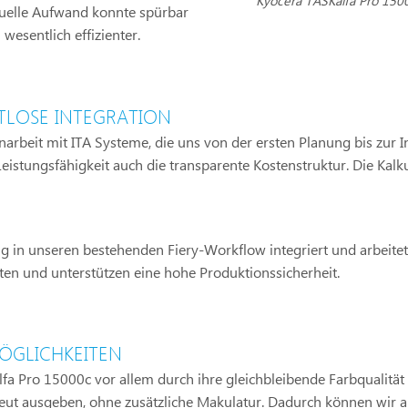
Kyocera TASKalfa Pro 150
nuelle Aufwand konnte spürbar
wesentlich effizienter.
LOSE INTEGRATION
rbeit mit ITA Systeme, die uns von der ersten Planung bis zur In
istungsfähigkeit auch die transparente Kostenstruktur. Die Kalk
g in unseren bestehenden Fiery-Workflow integriert und arbeitet 
ten und unterstützen eine hohe Produktionssicherheit.
ÖGLICHKEITEN
lfa Pro 15000c vor allem durch ihre gleichbleibende Farbqualitä
neut ausgeben, ohne zusätzliche Makulatur. Dadurch können wir a