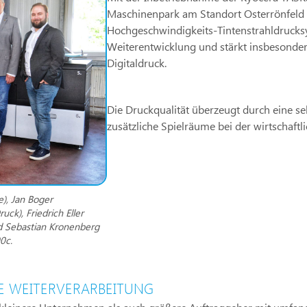
Maschinenpark am Standort Osterrönfeld ge
Hochgeschwindigkeits-Tintenstrahldrucksys
Weiterentwicklung und stärkt insbesonde
Digitaldruck.
Die Druckqualität überzeugt durch eine s
zusätzliche Spielräume bei der wirtschaft
e), Jan Boger
ck), Friedrich Eller
nd Sebastian Kronenberg
0c.
KE WEITERVERARBEITUNG